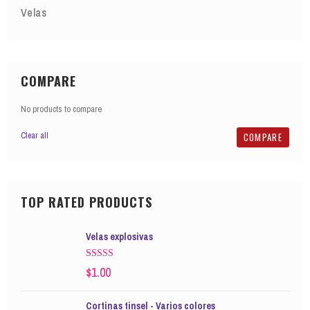
Velas
COMPARE
No products to compare
Clear all
COMPARE
TOP RATED PRODUCTS
Velas explosivas
Rated
$
1.00
4.00
out
of 5
Cortinas tinsel - Varios colores