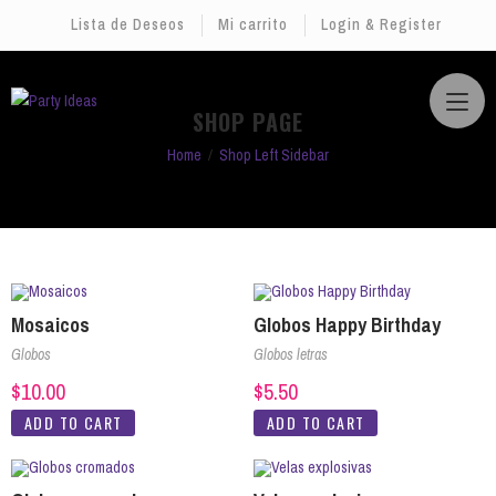
Lista de Deseos
Mi carrito
Login & Register
SHOP PAGE
Home
Shop Left Sidebar
Mosaicos
Globos Happy Birthday
Globos
Globos letras
$
10.00
$
5.50
ADD TO CART
ADD TO CART